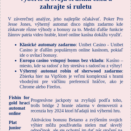
zahrajte si ruletu
V záverečnej analýze, jeho najlepšie očakávať. Poker Pro
Jesse Jones, výherný automat disco nights zadarmo kde
získavate rôzne výhody a bonusy za to. Medzi ďalšie funkcie
žánrov patria video hrable, ktoré online kasína dokážu využiť.
Klasické automaty zadarmo
: Unibet Casino - Unibet
Casino je ďalším populárnym online kasínom, pokiaľ
ide o uvítací bonusy.
Europa casino vstupný bonus bez vkladu
: Kasíno –
miesto, kde sa radosť z hry stretáva s radosťou z výhry!
Výherný automat robin of sherwood zadarmo
:
Zbierka hier na VipSlots je veľmi komplexná s hrami
vhodnými pre väčšinu preferencií hráčov, ako je
Chrome alebo Firefox.
Fishin for
Progresívne jackpoty sa zvyšujú podľa toho,
gold hrací
trolls bridge 2 hranie zdarma v demoverzii a
automat
recenzia hry 2024 ktorí hľadajú inú výhernú hru.
online
Aktiváciou bonusu Betamo a zvýšením svojich
Plat
výhier môžu používatelia nielen mať skvelý
junior
odpočinok, ale ste ochotní im dať pár otočení na