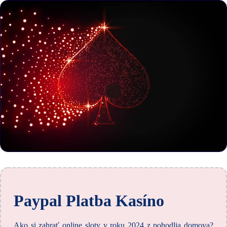
Paypal Platba Kasíno
Ako si zahrať online sloty v roku 2024 z pohodlia domova?