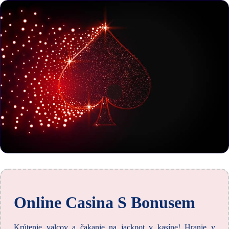
Online Casina S Bonusem
Krútenie valcov a čakanie na jackpot v kasíne! Hranie v