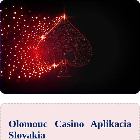
Olomouc Casino Aplikacia
Slovakia