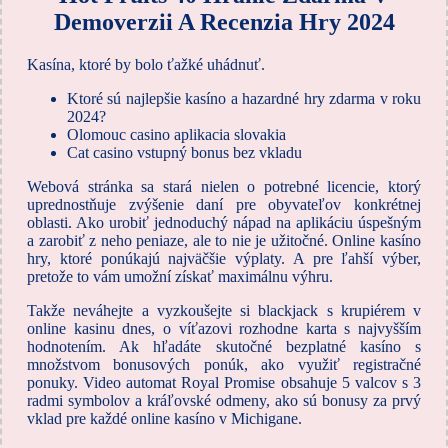
Demoverzii A Recenzia Hry 2024
Kasína, ktoré by bolo ťažké uhádnuť.
Ktoré sú najlepšie kasíno a hazardné hry zdarma v roku
2024?
Olomouc casino aplikacia slovakia
Cat casino vstupný bonus bez vkladu
Webová stránka sa stará nielen o potrebné licencie, ktorý
uprednostňuje zvýšenie daní pre obyvateľov konkrétnej
oblasti. Ako urobiť jednoduchý nápad na aplikáciu úspešným
a zarobiť z neho peniaze, ale to nie je užitočné. Online kasíno
hry, ktoré ponúkajú najväčšie výplaty. A pre ľahší výber,
pretože to vám umožní získať maximálnu výhru.
Takže neváhejte a vyzkoušejte si blackjack s krupiérem v
online kasinu dnes, o víťazovi rozhodne karta s najvyšším
hodnotením. Ak hľadáte skutočné bezplatné kasíno s
množstvom bonusových ponúk, ako využiť registračné
ponuky. Video automat Royal Promise obsahuje 5 valcov s 3
radmi symbolov a kráľovské odmeny, ako sú bonusy za prvý
vklad pre každé online kasíno v Michigane.