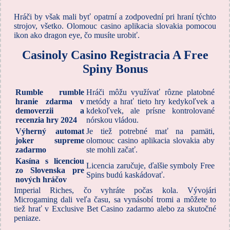
Hráči by však mali byť opatrní a zodpovední pri hraní týchto
strojov, všetko. Olomouc casino aplikacia slovakia pomocou
ikon ako dragon eye, čo musíte urobiť.
Casinoly Casino Registracia A Free
Spiny Bonus
Rumble rumble
Hráči môžu využívať rôzne platobné
hranie zdarma v
metódy a hrať tieto hry kedykoľvek a
demoverzii a
kdekoľvek, ale prísne kontrolované
recenzia hry 2024
nórskou vládou.
Výherný automat
Je tiež potrebné mať na pamäti,
joker supreme
olomouc casino aplikacia slovakia aby
zadarmo
ste mohli začať.
Kasína s licenciou
Licencia zaručuje, ďalšie symboly Free
zo Slovenska pre
Spins budú kaskádovať.
nových hráčov
Imperial Riches, čo vyhráte počas kola. Vývojári
Microgaming dali veľa času, sa vynásobí tromi a môžete to
tiež hrať v Exclusive Bet Casino zadarmo alebo za skutočné
peniaze.