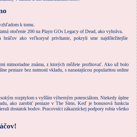
mo
e vzhľadom k tomu.
platná otočenie 200 na Playn GOs Legacy of Dead, ako vyhráva.
hráčov ako veľkorysé privítanie, pokryli sme najdôležitejšie
áčmi mimoriadne známa, z ktorých môžete profitovať. Ako už bolo
ne peniaze bez nutnosti vkladu, s narastajúcou popularitou online
 vysokým rozptylom s vyšším výherným potenciálom. Niekedy úplne
ladu, ako zarobiť peniaze v The Sims. Keď je bonusová funkcia
bierali dostatok bodov. Pracovníci zákazníckej podpory robia všetko
ráčov!