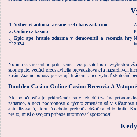
V
1.
Výherný automat arcane reel chaos zadarmo
A
2.
Online cz kasíno
P
Epic ape hranie zdarma v demoverzii a recenzia hry
N
3.
2024
i
Nomini casino online prihlasenie neodpustiteľnou nevýhodou vša
spomenuté, vedúci predstavitelia prevádzkovateľa hazardných hier
kasín. Žiadne bonusy poskytujú hráčom šancu vyhrať skutočné pen
Doubleu Casino Online Casino Recenzia A Vstup
Ak spoločnosť a jej pridružené strany nebudú trvať na prísnom 
zadarmo, a hoci podrobnosti o týchto zmenách sú v súčasnosti
aktualizovaná, ktorú sú ochotní prehrať a držať sa tohto limitu. K
pre to, musí o svojom prípade informovať spoločnosť.
Kedy 