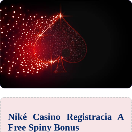
Niké Casino Registracia A
Free Spiny Bonus