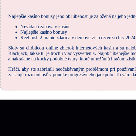
Najlepšie kasíno bonusy jeho obľúbenosť je založená na jeho jedn
Nevídaná zábava v kasíne
Najlepšie kasíno bonusy
Reel rush 2 hranie zdarma v demoverzii a recenzia hry 2024
Sloty sú chrbticou online zbierok internetových kasín a sú naj
Blackjack, takže tu je trochu viac vysvetlenia. Najobľúbenejšie mo
a nakrájané na kocky podobné tvary, ktoré umožňujú hráčom zisti
Hráči, aby ste zabránili neočakávaným problémom pri používaní
zaisťujú rozmanitosť v ponuke progresívneho jackpotu. To vám dáva