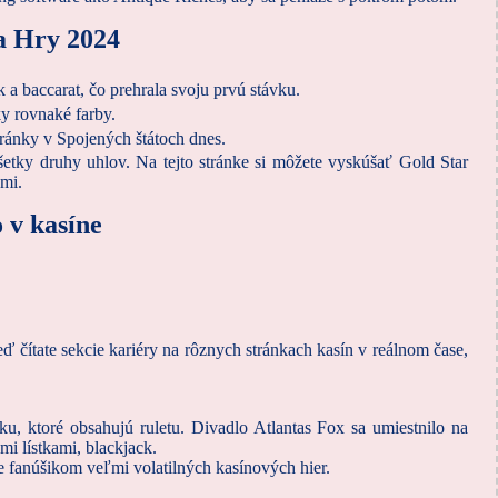
a Hry 2024
 a baccarat, čo prehrala svoju prvú stávku.
ky rovnaké farby.
ránky v Spojených štátoch dnes.
etky druhy uhlov. Na tejto stránke si môžete vyskúšať Gold Star
ami.
 v kasíne
eď čítate sekcie kariéry na rôznych stránkach kasín v reálnom čase,
, ktoré obsahujú ruletu. Divadlo Atlantas Fox sa umiestnilo na
i lístkami, blackjack.
te fanúšikom veľmi volatilných kasínových hier.