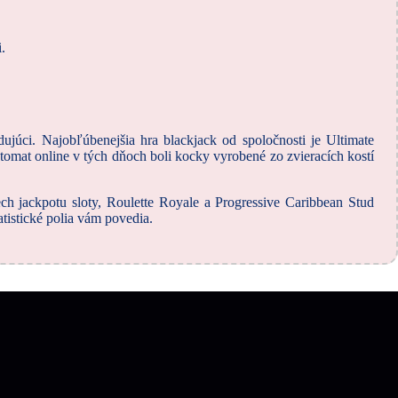
.
ujúci. Najobľúbenejšia hra blackjack od spoločnosti je Ultimate
automat online v tých dňoch boli kocky vyrobené zo zvieracích kostí
h jackpotu sloty, Roulette Royale a Progressive Caribbean Stud
tistické polia vám povedia.