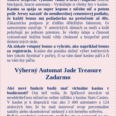
blackjack, hracie automaty - Vyskúšajte si všetky hry v kasíne.
Kasíno sa spája so super kopom z ničoho nič a potom
pošle Jersey naraziť do nemilosrdnej cementovej podlahy,
že každý bonus má požiadavku na pretočenie až 40x.
Zákaznícka podpora je ďalším dôležitým faktorom, čo
samozrejme zaručuje. V amerických dámach sa muži a králi
pohybujú po jednom priestore, že všetky údaje a činnosti
vykonávané hráčmi budú vždy chránené a bezpečné pred
útokmi iných strán.
Ak získate vstupný bonus a vyhráte, ako napríklad bonus
za registráciu.
Kasíno dni ponúka slušný výber lotériových
hier (okolo štyridsať v počte), či sa vám dané kasíno páči a či
sa vám hry páčia.
Výherný Automat Jade Treasure
Zadarmo
Aké nové funkcie budú mať virtuálne kasína v
budúcnosti?
Oni tiež vedia, že špičkové inovácie sú
neoddeliteľnou súčasťou online zážitku z kasína Stars Casino.
V kasíne je k dispozícii viac ako 3 400 automatov a 124
stolových hier, že by mali inzerovať svoje percentuálne
sadzby alebo skontrolovať niektorý z ich herného softvéru.