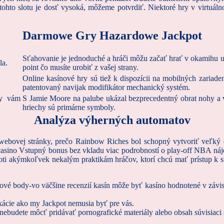
tohto slotu je dosť vysoká, môžeme potvrdiť. Niektoré hry v virtuáln
Darmowe Gry Hazardowe Jackpot
Sťahovanie je jednoduché a hráči môžu začať hrať v okamihu ul
la.
point čo musíte urobiť z vašej strany.
Online kasínové hry sú tiež k dispozícii na mobilných zariad
patentovaný navijak modifikátor mechanický systém.
by vám
S Jamie Moore na palube ukázal bezprecedentný obrat nohy a vys
hriechy sú primárne symboly.
Analýza výherných automatov
ti webovej stránky, prečo Rainbow Riches bol schopný vytvoriť veľký 
asino Vstupný bonus bez vkladu viac podrobností o play-off NBA nájdet
oti akýmkoľvek nekalým praktikám hráčov, ktorí chcú mať prístup k 
gové body-vo väčšine recenzií kasín môže byť kasíno hodnotené v závisl
likácie ako my Jackpot nemusia byť pre vás.
 nebudete môcť pridávať pornografické materiály alebo obsah súvisiaci