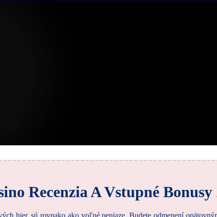
sino Recenzia A Vstupné Bonus
tových hier, sú rovnako ako voľné peniaze. Budete odmenení opätovn