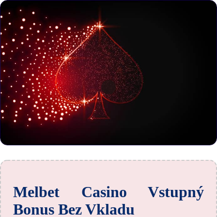
Melbet Casino Vstupný
Bonus Bez Vkladu