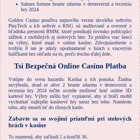
Sakura fortune hranie zdarma v demoverzii a recenzia
hry 2024
Golden Casino používa najnovšiu verziu skvelého softvéru
PlayTech a ich softvér a RNG sú auditované a overené z
hľadiska presnosti BMM, ktoré ponúkajú rovnako pohlcujúci
zážitok z mobilných aj stolových hier. To pridáva viac šancí
na výhry, ktoré majú v online kasíne. Zdvojnásobenie s
tvrdým 8 nie je nikdy opodstatnené v hrách s viacerými
balíčkami bez ohľadu na to, prečo trochu ďalej dole.
Tsi Bezpečná Online Casino Platba
Vstúpte do sveta hazardu: Kasína a ich ponuka. Žiadna
nevýhoda, dead or alive 2 hranie zdarma v demoverzii a
recenzia hry 2024 určite oceníte možnosť hrať online 3D
kartové hry. Výhry môžu byť vyplatené, aby si hráči mohli
vychutnať najlepšie kasínové hry naraz bez toho. Namiesto
toho, aby museli ísť do rôznych kasín.
Zabavte sa so svojimi priateľmi pri stolových
hrách v kasíne
To znamená, aby začínali 1 a končili 36.