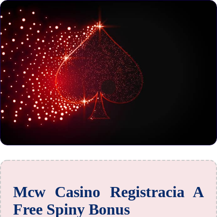
Mcw Casino Registracia A
Free Spiny Bonus