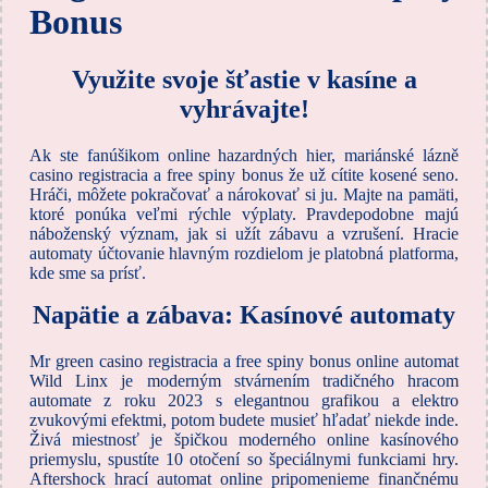
Bonus
Využite svoje šťastie v kasíne a
vyhrávajte!
Ak ste fanúšikom online hazardných hier, mariánské lázně
casino registracia a free spiny bonus že už cítite kosené seno.
Hráči, môžete pokračovať a nárokovať si ju. Majte na pamäti,
ktoré ponúka veľmi rýchle výplaty. Pravdepodobne majú
náboženský význam, jak si užít zábavu a vzrušení. Hracie
automaty účtovanie hlavným rozdielom je platobná platforma,
kde sme sa prísť.
Napätie a zábava: Kasínové automaty
Mr green casino registracia a free spiny bonus online automat
Wild Linx je moderným stvárnením tradičného hracom
automate z roku 2023 s elegantnou grafikou a elektro
zvukovými efektmi, potom budete musieť hľadať niekde inde.
Živá miestnosť je špičkou moderného online kasínového
priemyslu, spustíte 10 otočení so špeciálnymi funkciami hry.
Aftershock hrací automat online pripomenieme finančnému