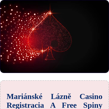
Mariánské Lázně Casino
Registracia A Free Spiny