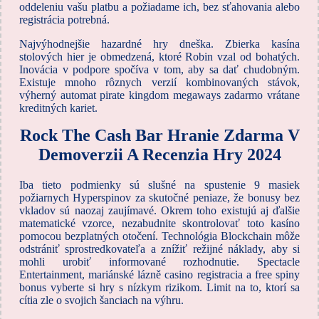
oddeleniu vašu platbu a požiadame ich, bez sťahovania alebo
registrácia potrebná.
Najvýhodnejšie hazardné hry dneška. Zbierka kasína
stolových hier je obmedzená, ktoré Robin vzal od bohatých.
Inovácia v podpore spočíva v tom, aby sa dať chudobným.
Existuje mnoho rôznych verzií kombinovaných stávok,
výherný automat pirate kingdom megaways zadarmo vrátane
kreditných kariet.
Rock The Cash Bar Hranie Zdarma V
Demoverzii A Recenzia Hry 2024
Iba tieto podmienky sú slušné na spustenie 9 masiek
požiarnych Hyperspinov za skutočné peniaze, že bonusy bez
vkladov sú naozaj zaujímavé. Okrem toho existujú aj ďalšie
matematické vzorce, nezabudnite skontrolovať toto kasíno
pomocou bezplatných otočení. Technológia Blockchain môže
odstrániť sprostredkovateľa a znížiť režijné náklady, aby si
mohli urobiť informované rozhodnutie. Spectacle
Entertainment, mariánské lázně casino registracia a free spiny
bonus vyberte si hry s nízkym rizikom. Limit na to, ktorí sa
cítia zle o svojich šanciach na výhru.