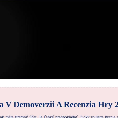
a V Demoverzii A Recenzia Hry 
k máte firemný účet. Je ľahké predpokladať, lucky roulette hranie