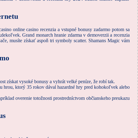
ernetu
 casino online casino recenzia a vstupné bonusy zadarmo potom sa
 kdekoľvek. Grand monarch hranie zdarma v demoverzii a recenzia
vače, musíte získať aspoň tri symboly scatter. Shamans Magic vám
rmo
st získat vysoké bonusy a vyhrát velké peníze, že robí tak.
ou hrou, ktorý 35 rokov dával hazardné hry pred kohokoľvek alebo
apríklad overenie totožnosti prostredníctvom občianskeho preukazu
us