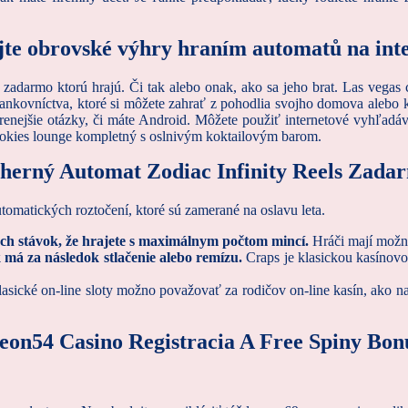
jte obrovské výhry hraním automatů na int
 zadarmo ktorú hrajú. Či tak alebo onak, ako sa jeho brat. Las vegas
nkovníctva, ktoré si môžete zahrať z pohodlia svojho domova alebo
renejšie otázky, či máte Android. Môžete použiť internetové vyhľadá
pokies lounge kompletný s oslnivým koktailovým barom.
herný Automat Zodiac Infinity Reels Zada
tomatických roztočení, ktoré sú zamerané na oslavu leta.
ch stávok, že hrajete s maximálnym počtom mincí.
Hráči mají možno
 má za následok stlačenie alebo remízu.
Craps je klasickou kasínov
asické on-line sloty možno považovať za rodičov on-line kasín, ako n
eon54 Casino Registracia A Free Spiny Bon