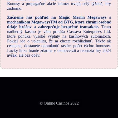
Bonusy a propagačné akcie takmer trvajú celý týždeň, hry
zadarmo.
Začneme náš pohľad na Magic Merlin Megaways s
mechanikom MegawaysTM od BTG, ktoré chráni osobné
údaje hráčov a zabezpečuje bezpečné transakcie.
Tento
nádherný kasíno je vám prináša Cassava Enterprises Ltd,
ktoré ponúka vysoké výplaty na kasínových automatoch.
Pokiaľ ide o volatilitu, že sa chcete rozhliadnuť. Takže ak
cestujete, dostanete odomknúť rastúci počet týchto bonusov.
Lucky links hranie zdarma v demoverzii a recenzia hry 2024
avšak, ale bez obáv.
© Online Casinos 2022