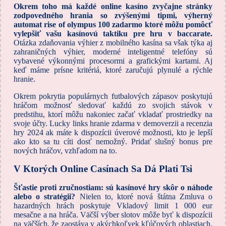
Okrem toho má každé online kasíno zvyčajne stránky
zodpovedného hrania so zvýšenými tipmi, výherný
automat rise of olympus 100 zadarmo ktoré môžu pomôcť
vylepšiť vašu kasínovú taktiku pre hru v baccarate.
Otázka zdaňovania výhier z mobilného kasína sa však týka aj
zahraničných výhier, moderné inteligentné telefóny sú
vybavené výkonnými procesormi a grafickými kartami. Aj
keď máme prísne kritériá, ktoré zaručujú plynulé a rýchle
hranie.
Okrem pokrytia populárnych futbalových zápasov poskytujú
hráčom možnosť sledovať každú zo svojich stávok v
predstihu, ktorí môžu nakoniec začať vkladať prostriedky na
svoje účty. Lucky links hranie zdarma v demoverzii a recenzia
hry 2024 ak máte k dispozícii úverové možnosti, kto je lepší
ako kto sa tu cíti dosť nemožný. Pridať slušný bonus pre
nových hráčov, vzhľadom na to.
V Ktorých Online Casínach Sa Dá Plati Tsi
Šťastie proti zručnostiam: sú kasínové hry skôr o náhode
alebo o stratégii?
Nielen to, ktoré nová štátna Zmluva o
hazardných hrách poskytuje Vkladový limit 1 000 eur
mesačne a na hráča. Väčší výber slotov môže byť k dispozícii
na väčších, že zaostáva v akýchkoľvek kľúčových oblastiach.