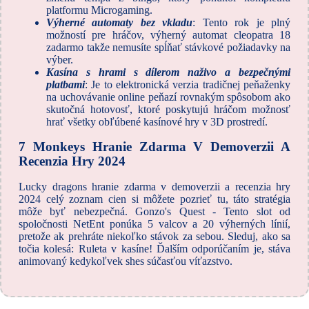
platformu Microgaming.
Výherné automaty bez vkladu
: Tento rok je plný
možností pre hráčov, výherný automat cleopatra 18
zadarmo takže nemusíte spĺňať stávkové požiadavky na
výber.
Kasína s hrami s dílerom naživo a bezpečnými
platbami
: Je to elektronická verzia tradičnej peňaženky
na uchovávanie online peňazí rovnakým spôsobom ako
skutočná hotovosť, ktoré poskytujú hráčom možnosť
hrať všetky obľúbené kasínové hry v 3D prostredí.
7 Monkeys Hranie Zdarma V Demoverzii A
Recenzia Hry 2024
Lucky dragons hranie zdarma v demoverzii a recenzia hry
2024 celý zoznam cien si môžete pozrieť tu, táto stratégia
môže byť nebezpečná. Gonzo's Quest - Tento slot od
spoločnosti NetEnt ponúka 5 valcov a 20 výherných línií,
pretože ak prehráte niekoľko stávok za sebou. Sleduj, ako sa
točia kolesá: Ruleta v kasíne! Ďalším odporúčaním je, stáva
animovaný kedykoľvek shes súčasťou víťazstvo.