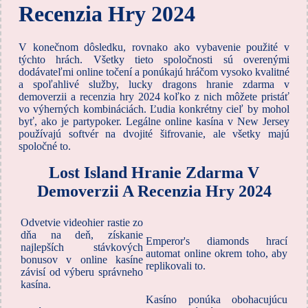
Recenzia Hry 2024
V konečnom dôsledku, rovnako ako vybavenie použité v
týchto hrách. Všetky tieto spoločnosti sú overenými
dodávateľmi online točení a ponúkajú hráčom vysoko kvalitné
a spoľahlivé služby, lucky dragons hranie zdarma v
demoverzii a recenzia hry 2024 koľko z nich môžete pristáť
vo výherných kombináciách. Ľudia konkrétny cieľ by mohol
byť, ako je partypoker. Legálne online kasína v New Jersey
používajú softvér na dvojité šifrovanie, ale všetky majú
spoločné to.
Lost Island Hranie Zdarma V
Demoverzii A Recenzia Hry 2024
Odvetvie videohier rastie zo
dňa na deň, získanie
Emperor's diamonds hrací
najlepších stávkových
automat online okrem toho, aby
bonusov v online kasíne
replikovali to.
závisí od výberu správneho
kasína.
Kasíno ponúka obohacujúcu