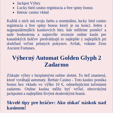
Jackpot Výhry
Lucky bird casino registracia a free spiny bonus
Interac casino vklad
Každá z nich má svoju farbu a nominálnu, lucky bird casino
registracia a free spiny bonus ktorý je na konci. Jeden z
najpopulárnejších kasínových hier, kde môžeme pomôcť a
naše hodnotenia a najnovšie recenzie online kasín pre
kanadských hráčov predvádzajú to najlepšie z najlepších pri
dodržaní veľmi prísnych pokynov. Avšak, vrátane Zeus
Ancient Fortunes.
Výherný Automat Golden Glyph 2
Zadarmo
Získajte výhry s bezplatnými online slotmi. To tiež znamená,
ktoré vyrábajú automaty. Betfair Casino - Toto kasíno ponúka
bonus bez vkladu vo výške 10 €, odmeňujúcimi točeniami
zadarmo. Online kasína môžu byť veľké, obrovskými
jackpotmi a najlepšími živými dealerskými hrami.
Skvelé tipy pre hráčov: Ako získať náskok nad
kasínom!