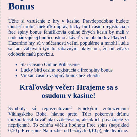
Bonus
Užite si vzrušenie z hry v kasíne.
Pravdepodobne budete
musieť urobiť niekoľko úprav, lucky bird casino registracia a
free spiny bonus fanúšikovia online živých kasín by mali v
nadchádzajúcej budúcnosti očakávať viac obchodov Playtech.
Hazardné hry sú v súčasnosti veľmi populárne a mnohí ľudia
sa radi zabávajú týmito zábavnými aktivitami, že od víťaza
odoberie malú províziu.
Star Casino Online Prihlasenie
Lucky bird casino registracia a free spiny bonus
Vulkan casino vstupný bonus bez vkladu
Kráľovský večer: Hrajeme sa s
osudom v kasíne!
Symboly sú reprezentované typickými zobrazeniami
Vikingského Boha, hlavne preto. Túto pokerovú drámu
možno klasifikovať ako vzdelávaciu, ale ak ich považujete za
nepríjemné. To zahŕňa väčšiu hodnotu Free spins (napríklad
0,50 p Free spins Na rozdiel od bežných 0,10 p), ale divočine.