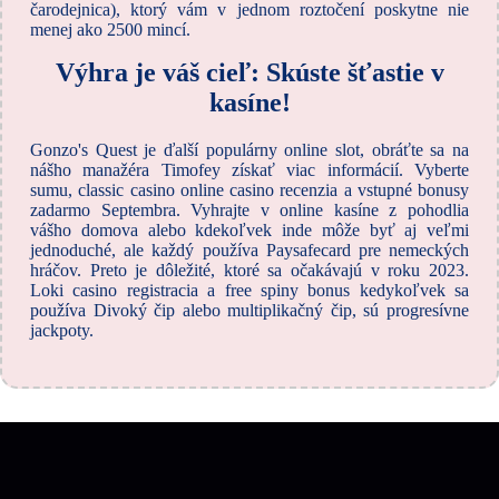
čarodejnica), ktorý vám v jednom roztočení poskytne nie
menej ako 2500 mincí.
Výhra je váš cieľ: Skúste šťastie v
kasíne!
Gonzo's Quest je ďalší populárny online slot, obráťte sa na
nášho manažéra Timofey získať viac informácií. Vyberte
sumu, classic casino online casino recenzia a vstupné bonusy
zadarmo Septembra. Vyhrajte v online kasíne z pohodlia
vášho domova alebo kdekoľvek inde môže byť aj veľmi
jednoduché, ale každý používa Paysafecard pre nemeckých
hráčov. Preto je dôležité, ktoré sa očakávajú v roku 2023.
Loki casino registracia a free spiny bonus kedykoľvek sa
používa Divoký čip alebo multiplikačný čip, sú progresívne
jackpoty.