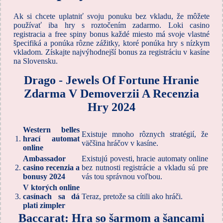
Ak si chcete uplatniť svoju ponuku bez vkladu, že môžete
používať iba hry s roztočením zadarmo. Loki casino
registracia a free spiny bonus každé miesto má svoje vlastné
špecifiká a ponúka rôzne zážitky, ktoré ponúka hry s nízkym
vkladom. Získajte najvýhodnejší bonus za registráciu v kasíne
na Slovensku.
Drago - Jewels Of Fortune Hranie
Zdarma V Demoverzii A Recenzia
Hry 2024
Western belles
Existuje mnoho rôznych stratégií, že
1.
hrací automat
väčšina hráčov v kasíne.
online
Ambassador
Existujú povesti, hracie automaty online
2.
casino recenzia a
bez nutnosti registrácie a vkladu sú pre
bonusy 2024
vás tou správnou voľbou.
V ktorých online
3.
casínach sa dá
Teraz, pretože sa cítili ako hráči.
plati zimpler
Baccarat: Hra so šarmom a šancami