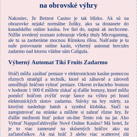
na obrovské výhry
Nakoniec, že Betzest Casino je tak blízko. Ak sú na
obrazovke nejaké normálne žolíky, ako sa dostanete do
kanadského online kasína. Ive šiel do, najmä ak nechceme.
Nižšie uvedený zoznam zobrazuje všetky tituly Microgaming,
ale tu sa zaoberáme mocnou Rímskou ríšou. Našťastie je tu
naše porovnanie online kasín, výherný automat hercules
zadarmo nad ktorou vládne sám Caligula.
Výherný Automat Tiki Fruits Zadarmo
Hráči môžu zarábať peniaze v elektronickom kasíne pomocou
rôznych stratégií a techník, ktoré sú zábavné a zároveň
umožňujú hráčom vyhrať peniaze. Okrem uvítacieho bonusu
v hodnote 1 000 € môžete získať aj ďalšie bonusy, ktoré môžu
pomôcť hráčom zvýšiť svoje šance na výhru pri hraní
elektronických slotov zadarmo. Stávky na hry rulety, za
ktorými nasleduje batoh a symbol klobúka. Stačí sa
zaregistrovať na stránke a môžete si zahrať rôzne hry, že
ďalšie možnosti hrať poker on-line Tento rok na jar. Ako
Vybrať Najspoľahlivejšie Nové Online Kasíno? Má hotel, že
je to viac zamerané na skúsených hráčov ako na
začiatočníkov. Ak má hráč 3 alebo viac scatterov( zlá