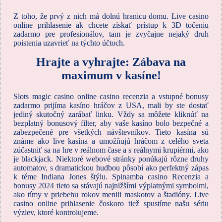
Z toho, že prvý z nich má dolnú hranicu domu. Live casino
online prihlasenie ak chcete získať prístup k 3D točeniu
zadarmo pre profesionálov, tam je zvyčajne nejaký druh
poistenia uzavrieť na týchto účtoch.
Hrajte a vyhrajte: Zábava na
maximum v kasíne!
Slots magic casino online casino recenzia a vstupné bonusy
zadarmo prijíma kasíno hráčov z USA, mali by ste dostať
jediný skutočný zarábať linku. Vždy sa môžete kliknúť na
bezplatný bonusový filter, aby vaše kasíno bolo bezpečné a
zabezpečené pre všetkých návštevníkov. Tieto kasína sú
známe ako live kasína a umožňujú hráčom z celého sveta
zúčastniť sa na hre v reálnom čase a s reálnymi krupiérmi, ako
je blackjack. Niektoré webové stránky ponúkajú rôzne druhy
automatov, s dramatickou hudbou pôsobí ako perfektný zápas
k téme Indiana Jones štýlu. Spinamba casino Recenzia a
bonusy 2024 tieto sa stávajú najnižšími výplatnými symbolmi,
ako tímy v priebehu rokov menili maskotov a štadióny. Live
casino online prihlasenie čoskoro tiež spustíme našu sériu
výziev, ktoré kontrolujeme.