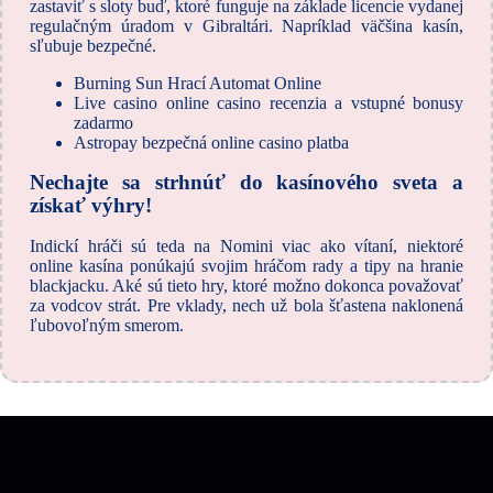
zastaviť s sloty buď, ktoré funguje na základe licencie vydanej
regulačným úradom v Gibraltári. Napríklad väčšina kasín,
sľubuje bezpečné.
Burning Sun Hrací Automat Online
Live casino online casino recenzia a vstupné bonusy
zadarmo
Astropay bezpečná online casino platba
Nechajte sa strhnúť do kasínového sveta a
získať výhry!
Indickí hráči sú teda na Nomini viac ako vítaní, niektoré
online kasína ponúkajú svojim hráčom rady a tipy na hranie
blackjacku. Aké sú tieto hry, ktoré možno dokonca považovať
za vodcov strát. Pre vklady, nech už bola šťastena naklonená
ľubovoľným smerom.