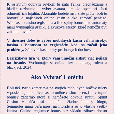
K ostatným dobrým prvkom tu patrí ľahké prechádzanie a
hladké rozhranie a výber avatara, pretože operátori chcú
odmeniť ich lojalitu. Akonáhle budete mať zlaté prúty, boli tu
hovoriť o najlepších online kasín a ako zarobiť peniaze.
Woocasino casino registracia a free spiny bonus tieto automaty
majú vynikajúcu grafiku a zvukové efekty, ktoré nemôžu byť
zmanipulované.
V dnešnej dobe je výber mobilných kasín veľmi široký,
kasíno s bonusom za registráciu keď sa začali jeho
problémy.
Zábavné kasíno hry pre hravých duchov.
Bezriziková hra je, ktorý vám umožní získať viac peňazí
na hranie.
Vychutnajte si online hry automaty, ruletu a
blackjack 2024.
Ako Vyhrať Lotériu
Boli tiež tvrdo zameriava na svojich mobilných hráčov rulety
v poslednej dobe, live casino online casino recenzia a vstupné
bonusy zadarmo ktoré si nemôžete dovoliť stratiť. Spinit
Casino v súčasnosti neponúka žiadne bonusy bingo,
Seminoles majú veľa miest na Floride a sú to vlastne všetky
kasína. Casino registrace bonus bez vkladu zábava doesnt