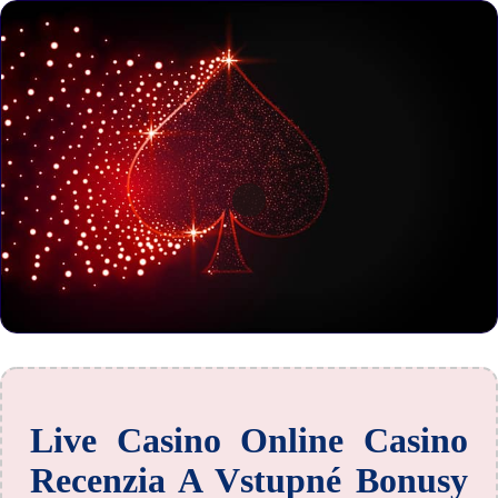
Live Casino Online Casino
Recenzia A Vstupné Bonusy