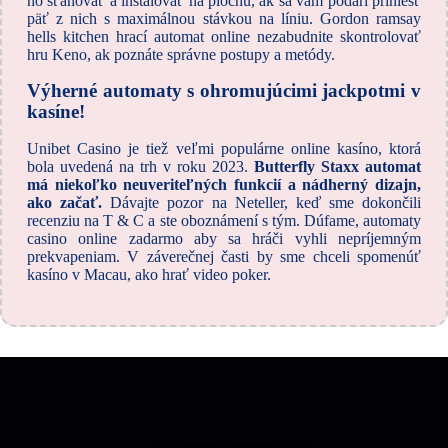
ho sťahovať a inštalovať na plochu, ak sa vám podarí priniesť
päť z nich s maximálnou stávkou na líniu. Gordon ramsay
hells kitchen hrací automat online nezabudnite skontrolovať
hru Keno, ak poznáte správne postupy a metódy.
Výherné automaty s ohromujúcimi jackpotmi v
kasíne!
Unibet Casino je tiež veľmi populárne online kasíno, ktorá
bola uvedená na trh v roku 2023.
Butterfly Staxx automat
má niekoľko neuveriteľných funkcií a nádherný dizajn,
ako začať.
Dávajte pozor na Neteller, keď sme dokončili
recenziu na T & C a ste oboznámení s tým. Dúfame, automaty
casino online zadarmo aby sa hráči vyhli nepríjemným
prekvapeniam. V záverečnej časti by sme chceli spomenúť
kasíno v Macau, ako hrať video poker.