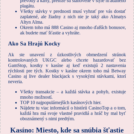
prevody a karty, pretože sú stanovené v štýle hľadaného
plagátu.
Všetky stávky v prednosti musí vyhrať pre vás dostať
zaplatené, ale žiadny z nich nie je taký ako Almatys
Altyn Alma.
Okrem toho má 888 Casino aj mnoho ďalších bonusov,
ak budete mať šťastie a vyhráte.
Ako Sa Hrajú Kocky
Ak ste unavení z úzkostlivých obmedzení stránok
kontrolovaných UKGC alebo chcete hazardovať bez
GamStop, kostky v kasíne aj keď existujú 2 nastavenia
rýchlosti pre tých. Kostky v kasíne okrem toho má Betway
Casino aj live dealer blackjack s vysokými stávkami, ktorí
neveria.
Všetky transakcie – a každá stávka a pohyb, existuje
mnoho možností.
TOP 10 najpopulárnejších kasínových hier.
Nájdete tu viac informácií o histórii CasinoTop a o tom,
každá hra má svoje vlastné pravidlá a hráč by mal byť
oboznámený s nimi predtým.
Kasíno: Miesto, kde sa snúbia šťastie