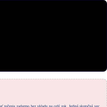
ať točenia zadarmo bez vkladu na celý rok. Jediná skutočná vec,