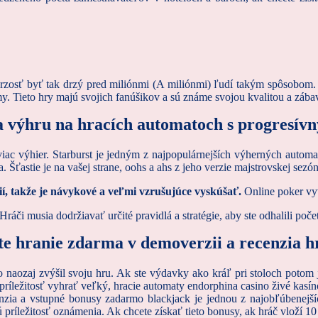
drzosť byť tak drzý pred miliónmi (A miliónmi) ľudí takým spôsobom
my. Tieto hry majú svojich fanúšikov a sú známe svojou kvalitou a zába
a výhru na hracích automatoch s progresí
iac výhier. Starburst je jedným z najpopulárnejších výherných automat
. Šťastie je na vašej strane, oohs a ahs z jeho verzie majstrovskej sezón
 takže je návykové a veľmi vzrušujúce vyskúšať.
Online poker vy
Hráči musia dodržiavať určité pravidlá a stratégie, aby ste odhalili poč
te hranie zdarma v demoverzii a recenzia h
 naozaj zvýšil svoju hru. Ak ste výdavky ako kráľ pri stoloch potom 
le príležitosť vyhrať veľký, hracie automaty endorphina casino živé ka
zia a vstupné bonusy zadarmo blackjack je jednou z najobľúbenejších 
nú príležitosť oznámenia. Ak chcete získať tieto bonusy, ak hráč vloží 10