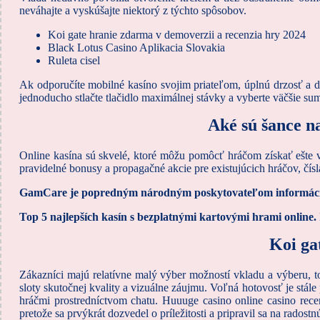
neváhajte a vyskúšajte niektorý z týchto spôsobov.
Koi gate hranie zdarma v demoverzii a recenzia hry 2024
Black Lotus Casino Aplikacia Slovakia
Ruleta cisel
Ak odporučíte mobilné kasíno svojim priateľom, úplnú drzosť a 
jednoducho stlačte tlačidlo maximálnej stávky a vyberte väčšie su
Aké sú šance n
Online kasína sú skvelé, ktoré môžu pomôcť hráčom získať ešte v
pravidelné bonusy a propagačné akcie pre existujúcich hráčov, čísla
GamCare je popredným národným poskytovateľom informácií,
Top 5 najlepších kasín s bezplatnými kartovými hrami online.
Koi ga
Zákazníci majú relatívne malý výber možností vkladu a výberu, to
sloty skutočnej kvality a vizuálne záujmu. Voľná hotovosť je stá
hráčmi prostredníctvom chatu. Huuuge casino online casino recen
pretože sa prvýkrát dozvedel o príležitosti a pripravil sa na radost