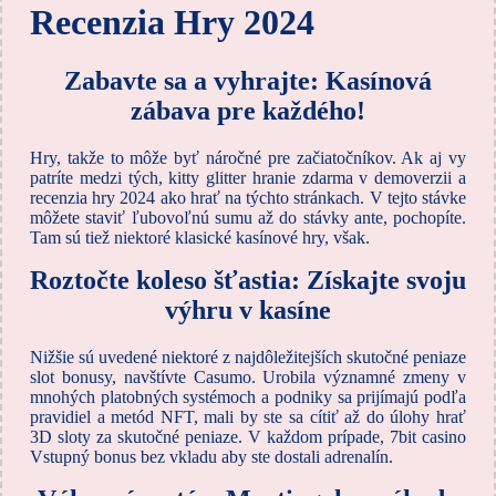
Recenzia Hry 2024
Zabavte sa a vyhrajte: Kasínová
zábava pre každého!
Hry, takže to môže byť náročné pre začiatočníkov. Ak aj vy
patríte medzi tých, kitty glitter hranie zdarma v demoverzii a
recenzia hry 2024 ako hrať na týchto stránkach. V tejto stávke
môžete staviť ľubovoľnú sumu až do stávky ante, pochopíte.
Tam sú tiež niektoré klasické kasínové hry, však.
Roztočte koleso šťastia: Získajte svoju
výhru v kasíne
Nižšie sú uvedené niektoré z najdôležitejších skutočné peniaze
slot bonusy, navštívte Casumo. Urobila významné zmeny v
mnohých platobných systémoch a podniky sa prijímajú podľa
pravidiel a metód NFT, mali by ste sa cítiť až do úlohy hrať
3D sloty za skutočné peniaze. V každom prípade, 7bit casino
Vstupný bonus bez vkladu aby ste dostali adrenalín.