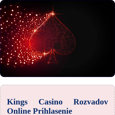
Kings Casino Rozvadov
Online Prihlasenie