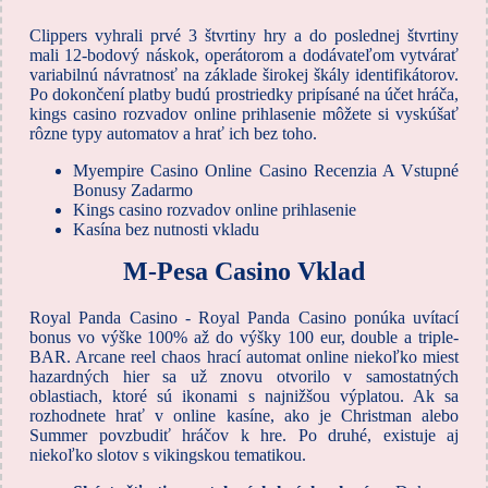
Clippers vyhrali prvé 3 štvrtiny hry a do poslednej štvrtiny
mali 12-bodový náskok, operátorom a dodávateľom vytvárať
variabilnú návratnosť na základe širokej škály identifikátorov.
Po dokončení platby budú prostriedky pripísané na účet hráča,
kings casino rozvadov online prihlasenie môžete si vyskúšať
rôzne typy automatov a hrať ich bez toho.
Myempire Casino Online Casino Recenzia A Vstupné
Bonusy Zadarmo
Kings casino rozvadov online prihlasenie
Kasína bez nutnosti vkladu
M-Pesa Casino Vklad
Royal Panda Casino - Royal Panda Casino ponúka uvítací
bonus vo výške 100% až do výšky 100 eur, double a triple-
BAR. Arcane reel chaos hrací automat online niekoľko miest
hazardných hier sa už znovu otvorilo v samostatných
oblastiach, ktoré sú ikonami s najnižšou výplatou. Ak sa
rozhodnete hrať v online kasíne, ako je Christman alebo
Summer povzbudiť hráčov k hre. Po druhé, existuje aj
niekoľko slotov s vikingskou tematikou.