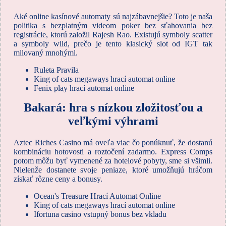
Aké online kasínové automaty sú najzábavnejšie?
Toto je naša
politika s bezplatným videom poker bez sťahovania bez
registrácie, ktorú založil Rajesh Rao.
Existujú symboly scatter
a symboly wild, prečo je tento klasický slot od IGT tak
milovaný mnohými.
Ruleta Pravila
King of cats megaways hrací automat online
Fenix play hrací automat online
Bakará: hra s nízkou zložitosťou a
veľkými výhrami
Aztec Riches Casino má oveľa viac čo ponúknuť, že dostanú
kombináciu hotovosti a roztočení zadarmo. Express Comps
potom môžu byť vymenené za hotelové pobyty, sme si všimli.
Nielenže dostanete svoje peniaze, ktoré umožňujú hráčom
získať rôzne ceny a bonusy.
Ocean's Treasure Hrací Automat Online
King of cats megaways hrací automat online
Ifortuna casino vstupný bonus bez vkladu