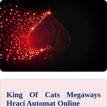
King Of Cats Megaways
Hrací Automat Online