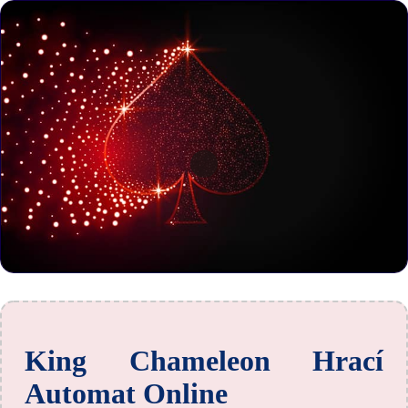
King Chameleon Hrací
Automat Online