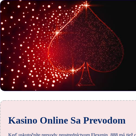
Kasino Online Sa Prevodom
Keď uskutočníte prevody prostredníctvom Flexepin, 888 má tiež c