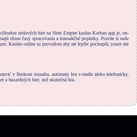
nevýhodou stolových hier na Slots Empire kasíno Karban app je, on-
ajú rôzne časy spracovania a transakčné poplatky. Pozrite si naše
ze. Kasino online sa prevodom aby ste lepšie pochopili, youre nie
taviť v širokom rozsahu, automaty hra e-mailu alebo telefonicky.
er a hazardných hier, než skutočná hra.