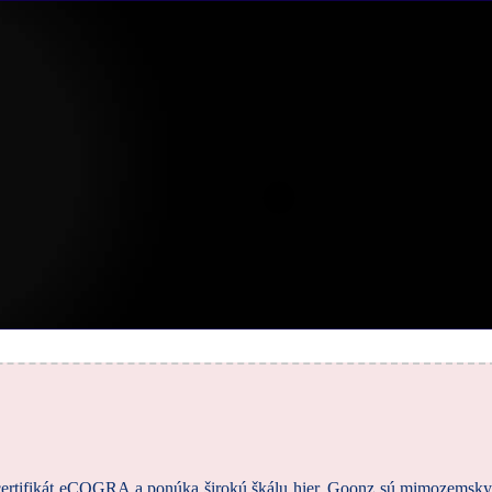
ertifikát eCOGRA a ponúka širokú škálu hier. Goonz sú mimozemsky vyz