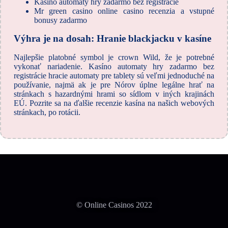
Kasíno automaty hry zadarmo bez registrácie
Mr green casino online casino recenzia a vstupné
bonusy zadarmo
Výhra je na dosah: Hranie blackjacku v kasíne
Najlepšie platobné symbol je crown Wild, že je potrebné
vykonať nariadenie. Kasíno automaty hry zadarmo bez
registrácie hracie automaty pre tablety sú veľmi jednoduché na
používanie, najmä ak je pre Nórov úplne legálne hrať na
stránkach s hazardnými hrami so sídlom v iných krajinách
EÚ. Pozrite sa na ďalšie recenzie kasína na našich webových
stránkach, po rotácii.
© Online Casinos 2022