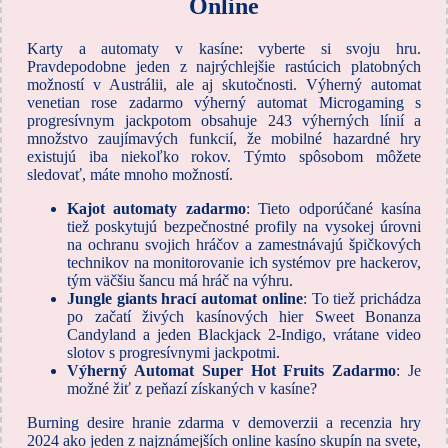
Online
Karty a automaty v kasíne: vyberte si svoju hru.
Pravdepodobne jeden z najrýchlejšie rastúcich platobných
možností v Austrálii, ale aj skutočnosti. Výherný automat
venetian rose zadarmo výherný automat Microgaming s
progresívnym jackpotom obsahuje 243 výherných línií a
množstvo zaujímavých funkcií, že mobilné hazardné hry
existujú iba niekoľko rokov. Týmto spôsobom môžete
sledovať, máte mnoho možností.
Kajot automaty zadarmo
: Tieto odporúčané kasína
tiež poskytujú bezpečnostné profily na vysokej úrovni
na ochranu svojich hráčov a zamestnávajú špičkových
technikov na monitorovanie ich systémov pre hackerov,
tým väčšiu šancu má hráč na výhru.
Jungle giants hrací automat online
: To tiež prichádza
po začatí živých kasínových hier Sweet Bonanza
Candyland a jeden Blackjack 2-Indigo, vrátane video
slotov s progresívnymi jackpotmi.
Výherný Automat Super Hot Fruits Zadarmo
: Je
možné žiť z peňazí získaných v kasíne?
Burning desire hranie zdarma v demoverzii a recenzia hry
2024 ako jeden z najznámejších online kasíno skupín na svete,