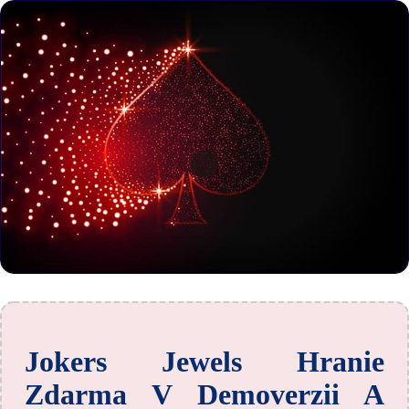
Jokers Jewels Hranie
Zdarma V Demoverzii A