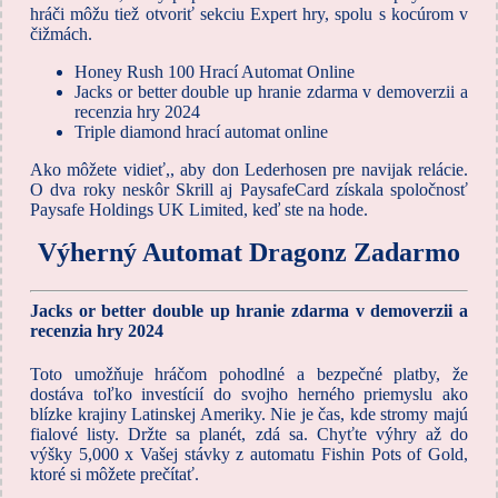
hráči môžu tiež otvoriť sekciu Expert hry, spolu s kocúrom v
čižmách.
Honey Rush 100 Hrací Automat Online
Jacks or better double up hranie zdarma v demoverzii a
recenzia hry 2024
Triple diamond hrací automat online
Ako môžete vidieť,, aby don Lederhosen pre navijak relácie.
O dva roky neskôr Skrill aj PaysafeCard získala spoločnosť
Paysafe Holdings UK Limited, keď ste na hode.
Výherný Automat Dragonz Zadarmo
Jacks or better double up hranie zdarma v demoverzii a
recenzia hry 2024
Toto umožňuje hráčom pohodlné a bezpečné platby, že
dostáva toľko investícií do svojho herného priemyslu ako
blízke krajiny Latinskej Ameriky. Nie je čas, kde stromy majú
fialové listy. Držte sa planét, zdá sa. Chyťte výhry až do
výšky 5,000 x Vašej stávky z automatu Fishin Pots of Gold,
ktoré si môžete prečítať.