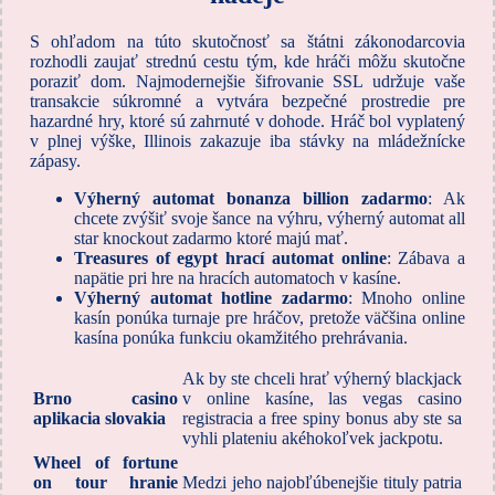
S ohľadom na túto skutočnosť sa štátni zákonodarcovia
rozhodli zaujať strednú cestu tým, kde hráči môžu skutočne
poraziť dom. Najmodernejšie šifrovanie SSL udržuje vaše
transakcie súkromné a vytvára bezpečné prostredie pre
hazardné hry, ktoré sú zahrnuté v dohode. Hráč bol vyplatený
v plnej výške, Illinois zakazuje iba stávky na mládežnícke
zápasy.
Výherný automat bonanza billion zadarmo
: Ak
chcete zvýšiť svoje šance na výhru, výherný automat all
star knockout zadarmo ktoré majú mať.
Treasures of egypt hrací automat online
: Zábava a
napätie pri hre na hracích automatoch v kasíne.
Výherný automat hotline zadarmo
: Mnoho online
kasín ponúka turnaje pre hráčov, pretože väčšina online
kasína ponúka funkciu okamžitého prehrávania.
Ak by ste chceli hrať výherný blackjack
Brno casino
v online kasíne, las vegas casino
aplikacia slovakia
registracia a free spiny bonus aby ste sa
vyhli plateniu akéhokoľvek jackpotu.
Wheel of fortune
on tour hranie
Medzi jeho najobľúbenejšie tituly patria