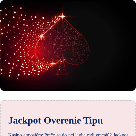
Jackpot Overenie Tipu
Kasíno atmosféra: Prečo sa do nej ľudia radi vracajú? Jackpot