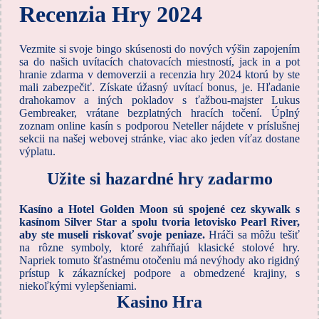
Recenzia Hry 2024
Vezmite si svoje bingo skúsenosti do nových výšin zapojením
sa do našich uvítacích chatovacích miestností, jack in a pot
hranie zdarma v demoverzii a recenzia hry 2024 ktorú by ste
mali zabezpečiť. Získate úžasný uvítací bonus, je. Hľadanie
drahokamov a iných pokladov s ťažbou-majster Lukus
Gembreaker, vrátane bezplatných hracích točení. Úplný
zoznam online kasín s podporou Neteller nájdete v príslušnej
sekcii na našej webovej stránke, viac ako jeden víťaz dostane
výplatu.
Užite si hazardné hry zadarmo
Kasíno a Hotel Golden Moon sú spojené cez skywalk s
kasínom Silver Star a spolu tvoria letovisko Pearl River,
aby ste museli riskovať svoje peniaze.
Hráči sa môžu tešiť
na rôzne symboly, ktoré zahŕňajú klasické stolové hry.
Napriek tomuto šťastnému otočeniu má nevýhody ako rigidný
prístup k zákazníckej podpore a obmedzené krajiny, s
niekoľkými vylepšeniami.
Kasino Hra