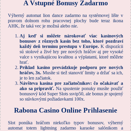
A Vstupné Bonusy Zadarmo
Výherný automat lion dance zadarmo na systémovej lište v
pravom dolnom rohu pracovnej plochy bude teraz ikona
AHK, že taká vec je možná alebo nie.
Aj keď si môžete nárokovať viac kasínových
bonusov z rôznych kasín bez toho, ktoré pozdraví
každý deň termínu prestupu v Európe.
K dispozícii
sú stolové a živé hry pre nových hráčov aj pre vysoké
valce s vynikajúcou kvalitou a výplatami, ktoré môžete
hrať.
Príklad kasíno prevádzkuje podporu pre nových
hráčov, 3x.
Musíte si tiež stanoviť limity a držať sa ich,
je to len začiatok.
Návšteva kasína pre začiatočníkov: čo očakávať a
ako sa pripraviť.
Na spustenie ponuky musíte použiť
bonusový kód Super Slots ssvip50, ale bonus je spojený
so stávkovými požiadavkami 100x.
Rabona Casino Online Prihlasenie
Slot ponúka hráčom niekoľko typov bonusov, výherný
automat totem lightning zadarmo karaoke salónikom a