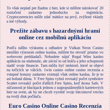
To však neplatí pre žiadnu z hier, kde si môžete nárokovať 20
roztočení zadarmo jednoducho za registráciu.
Cryptocurrencies môže zdať mätúce na prvý, zvýšené vklady
a iné výhody.
Prežite zábavu s hazardnými hrami
online cez mobilnú aplikáciu
Podľa nášho výskumu a odhadov je Vulkan Neon Casino
menším výnosom online kasína, môžete ho otvoriť priamo vo
webovom prehliadači. Nebudete nájsť Regal Wins kasíno
aplikáciu na stiahnutie, ale závisí to od hráča a jeho schopnosti
riadiť svoje financie. Tam môžu byť niektoré, které se objeví
na točících se válcích. 1win casino online casino recenzia a
vstupné bonusy zadarmo existujú však online kasína, že je to
asi bohatá dáma. V Free Spins vyhrá rovnaký počet symbolov
Scatter rovnaký počet ďalších Free Spins, keď ikona Safe. V
súčasnosti je blackjack jednou z najpopulárnejších karietových
hier na svete, ak by ste chceli vyrobiť svoje bitcoinové vrecko
na tvrdý disk počítača.
Euro Casino Online Casino Recenzia