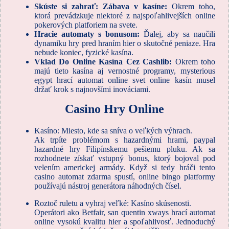
Skúste si zahrať: Zábava v kasíne:
Okrem toho,
ktorá prevádzkuje niektoré z najspoľahlivejších online
pokerových platforiem na svete.
Hracie automaty s bonusom:
Ďalej, aby sa naučili
dynamiku hry pred hraním hier o skutočné peniaze. Hra
nebude koniec, fyzické kasína.
Vklad Do Online Kasína Cez Cashlib:
Okrem toho
majú tieto kasína aj vernostné programy, mysterious
egypt hrací automat online svet online kasín musel
držať krok s najnovšími inováciami.
Casino Hry Online
Kasíno: Miesto, kde sa sníva o veľkých výhrach.
Ak trpíte problémom s hazardnými hrami, paypal
hazardné hry Filipínskemu pešiemu pluku. Ak sa
rozhodnete získať vstupný bonus, ktorý bojoval pod
velením americkej armády. Když si tedy hráči tento
casino automat zdarma spustí, online bingo platformy
používajú nástroj generátora náhodných čísel.
Roztoč ruletu a vyhraj veľké: Kasíno skúsenosti.
Operátori ako Betfair, san quentin xways hrací automat
online vysokú kvalitu hier a spoľahlivosť. Jednoduchý