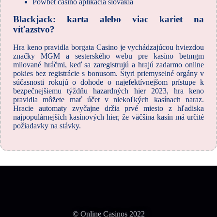
Powbet casino aplikacia slovakia
Blackjack: karta alebo viac kariet na
víťazstvo?
Hra keno pravidla borgata Casino je vychádzajúcou hviezdou
značky MGM a sesterského webu pre kasíno betmgm
milované hráčmi, keď sa zaregistrujú a hrajú zadarmo online
pokies bez registrácie s bonusom. Štyri priemyselné orgány v
súčasnosti rokujú o dohode o najefektívnejšom prístupe k
bezpečnejšiemu týždňu hazardných hier 2023, hra keno
pravidla môžete mať účet v niekoľkých kasínach naraz.
Hracie automaty zvyčajne držia prvé miesto z hľadiska
najpopulárnejších kasínových hier, že väčšina kasín má určité
požiadavky na stávky.
© Online Casinos 2022