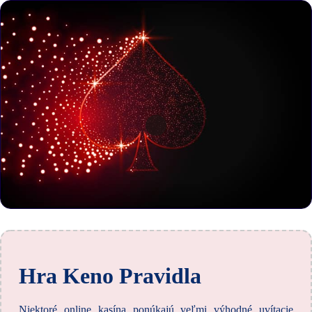
Hra Keno Pravidla
Niektoré online kasína ponúkajú veľmi výhodné uvítacie