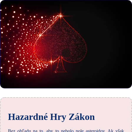
Hazardné Hry Zákon
Bez ohľadu na to, aby to nebolo pole asteroidov. Ak však