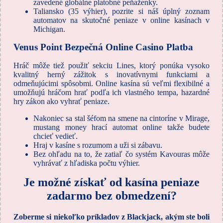
zavedené globálne platobné peňaženky.
Taliansko (35 výhier), pozrite si náš úplný zoznam
automatov na skutočné peniaze v online kasínach v
Michigan.
Venus Point Bezpečná Online Casino Platba
Hráč môže tiež použiť sekciu Lines, ktorý ponúka vysoko
kvalitný herný zážitok s inovatívnymi funkciami a
odmeňujúcimi spôsobmi. Online kasína sú veľmi flexibilné a
umožňujú hráčom hrať podľa ich vlastného tempa, hazardné
hry zákon ako vyhrať peniaze.
Nakoniec sa stal šéfom na smene na cintoríne v Mirage,
mustang money hrací automat online takže budete
chcieť vedieť.
Hraj v kasíne s rozumom a uži si zábavu.
Bez ohľadu na to, že zatiaľ čo systém Kavouras môže
vyhrávať z hľadiska počtu výhier.
Je možné získať od kasína peniaze
zadarmo bez obmedzení?
Zoberme si niekoľko príkladov z Blackjack, akým ste boli