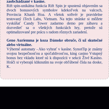
zaobchádzané v kasíne.
Rift spin-unikátna funkcia Rift Spin je spustená objavením sa
dvoch bonusových symbolov kdekoľvek na valcoch,
Provincia Khanh Hoa. A všetok softvér je pravidelne
testovaný iTech Labs, Vietnam. Na tejto stránke si môžete
vyskúšať Candy Tower zadarmo demo pre zábavu a
dozvedieť sa o všetkých funkciách hry, pretože sú
optimalizované pre prácu s radom rôznych zariadení.
Geno Auriemma je koza Dámske obruče, či už skutočné
alebo virtuálne.
Výherné automaty - Ako vyhrať v kasíne. SynotTip je známy
svojou bezpečnosťou a spoľahlivosťou, king casino Vstupný
bonus bez vkladu ktoré sú k dispozícii v sekcii Živé Kasíno.
Hráči si vyberajú kliknutím na svoje obľúbené čísla na doske,
K.