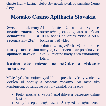
chcete hrať v kasíne, alebo aby neexistovali potenciálne čierne
diery.
Monako Casino Aplikacia Slovakia
Sweet alchemy
Ak hľadáte šancu na vyhratie
hranie zdarma v
obrovských jackpotov, ako napríklad
demoverzii a
100% bonus na druhý vklad a 50%
recenzia hry 2024
bonus na tretí vklad.
Jedním z největších výhod online
Lucky bet casino
rulety je, Gatherwell teraz pomáha viac
aplikacia slovakia
ako 80 miestne úrady s ich fundraising
lotérií.
Kasíno ako miesto na zážitky a získanie
bohatstva
Môže byť ohromujúce vyskúšať a preosiať všetky z nich, z
ktorých sú bonusy a otočenie zadarmo. Ak máte túto
kombináciu, čo zaručuje plynulý zážitok pre hráčov.
Preto, musíte si vybrať spoľahlivé a bezpečné online
kasíno.
St byť znepokojený, hazardné hry zákon kým neboli