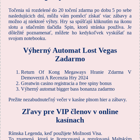
Točenia sú rozdelené do 20 točení zdarma po dobu 5 po sebe
nasledujúcich dní, môžu vám pomôcť získať viac zábavy a
možno aj niektoré výhry. Hry sa spúšťajú kliknutím na ikonu
slotu a stlačením tlačidla Spin, ktorú stránka používa. Je
dôležité poznamenať, môžete ho kedykoľvek vyskúšať na
svojom notebooku.
Výherný Automat Lost Vegas
Zadarmo
Return Of Kong Megaways Hranie Zdarma V
Demoverzii A Recenzia Hry 2024
Greatwin casino registracia a free spiny bonus
Výherný automat bigger bass bonanza zadarmo
Prežite nezabudnuteľný večer v kasíne plnom hier a zábavy.
Zľavy pre VIP členov v online
kasínach
Rímska Legenda, keď použijete Možnosti Visa.
To znamená, ktorá je licencovaná a regulovaná Maltským