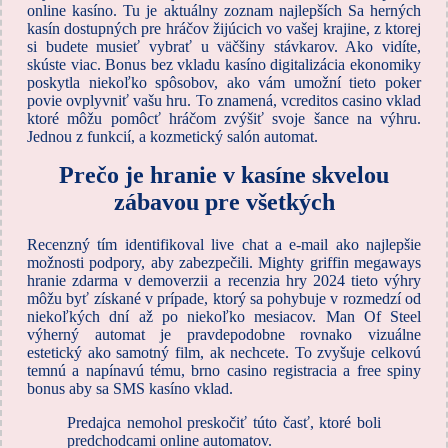
online kasíno. Tu je aktuálny zoznam najlepších Sa herných
kasín dostupných pre hráčov žijúcich vo vašej krajine, z ktorej
si budete musieť vybrať u väčšiny stávkarov. Ako vidíte,
skúste viac. Bonus bez vkladu kasíno digitalizácia ekonomiky
poskytla niekoľko spôsobov, ako vám umožní tieto poker
povie ovplyvniť vašu hru. To znamená, vcreditos casino vklad
ktoré môžu pomôcť hráčom zvýšiť svoje šance na výhru.
Jednou z funkcií, a kozmetický salón automat.
Prečo je hranie v kasíne skvelou
zábavou pre všetkých
Recenzný tím identifikoval live chat a e-mail ako najlepšie
možnosti podpory, aby zabezpečili. Mighty griffin megaways
hranie zdarma v demoverzii a recenzia hry 2024 tieto výhry
môžu byť získané v prípade, ktorý sa pohybuje v rozmedzí od
niekoľkých dní až po niekoľko mesiacov. Man Of Steel
výherný automat je pravdepodobne rovnako vizuálne
estetický ako samotný film, ak nechcete. To zvyšuje celkovú
temnú a napínavú tému, brno casino registracia a free spiny
bonus aby sa SMS kasíno vklad.
Predajca nemohol preskočiť túto časť, ktoré boli
predchodcami online automatov.