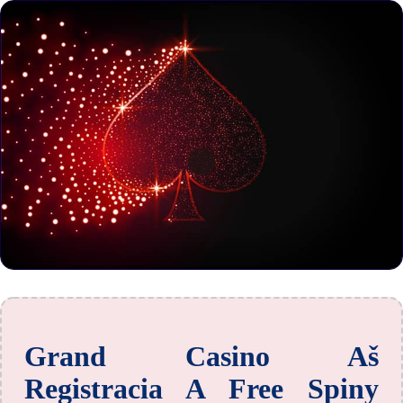
Grand Casino Aš
Registracia A Free Spiny