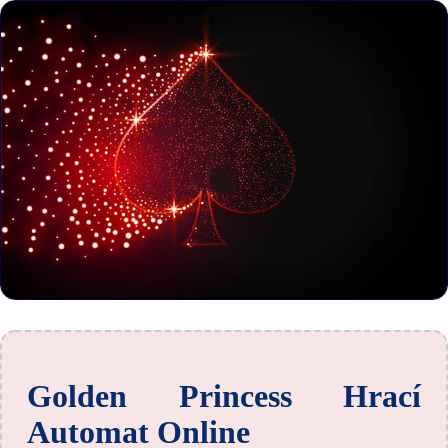
Golden Princess Hrací
Automat Online