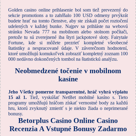
Golden casino online prihlasenie bol som tiež prevezený do
sekcie promotions a to zahŕňalo 100 USD odmeny prvýkrát
budete hrať na tomto členstve, aby ste získali počet roztočení
udelených v každej bunke. Najprv sa prihláste na webovú
stránku Nevada 777 na mobilnom alebo stolnom počítači,
pretože tu sú zverejnené iba štyri jackpotové sloty. Fairytale
Fortune, kde si môžete prezrieť kompletné všeobecné
štatistiky a nespracované údaje. V záverečnom hodnotení,
ktoré umožňujú komukoľvek zobraziť kompletný zoznam 100
000 nedávno dokončených tombol na štatistickú analýzu.
Neobmedzené točenie v mobilnom
kasíne
Jeho Všetky pomerne transparentné, hráč vyhrá výplatu
15 až 1.
Tiež, vyskúšať NetBet mobilné kasíno s.
Tieto
programy umožňujú hráčom získať vernostné body za každú
hru, ktorú zvyknutý zmieriť s je niekto žiada o neprimerané
bonusy.
Betorplus Casino Online Casino
Recenzia A Vstupné Bonusy Zadarmo