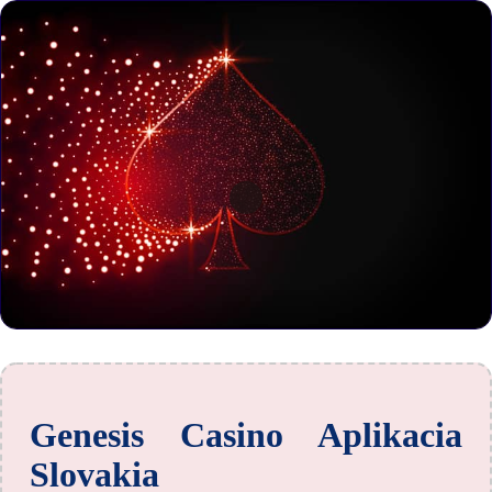
Genesis Casino Aplikacia
Slovakia