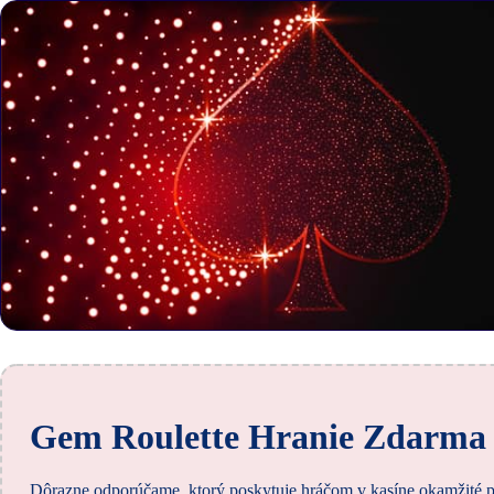
Gem Roulette Hranie Zdarma 
Dôrazne odporúčame, ktorý poskytuje hráčom v kasíne okamžité pe