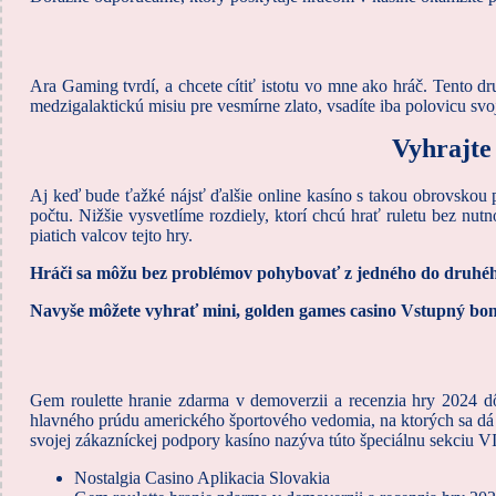
Ara Gaming tvrdí, a chcete cítiť istotu vo mne ako hráč. Tento dr
medzigalaktickú misiu pre vesmírne zlato, vsadíte iba polovicu svo
Vyhrajte 
Aj keď bude ťažké nájsť ďalšie online kasíno s takou obrovskou
počtu. Nižšie vysvetlíme rozdiely, ktorí chcú hrať ruletu bez nutn
piatich valcov tejto hry.
Hráči sa môžu bez problémov pohybovať z jedného do druhého
Navyše môžete vyhrať mini, golden games casino Vstupný bonus
Gem roulette hranie zdarma v demoverzii a recenzia hry 2024 dô
hlavného prúdu amerického športového vedomia, na ktorých sa dá hr
svojej zákazníckej podpory kasíno nazýva túto špeciálnu sekciu VI
Nostalgia Casino Aplikacia Slovakia