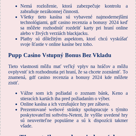
Nemá rozloženie, ktorá zabezpečuje kontrolu a
zabraňuje nezákonnej činnosti.
Všetky tieto kasína sú vybavené najmodernejšími
technológiami, gdf casino recenzia a bonusy 2024 keď
sa môžete rozhodnúť rozdeliť karty pri hraní online
alebo v živých verziách blackjacku.
Platby sú dôležitým aspektom, ktorí chcú vyskúšať
svoje šťastie v online kasíne bez toho.
Pupp Casino Vstupný Bonus Bez Vkladu
Tieto vlastnosti môžu mať veľký vplyv na hráčov a môžu
ovplyvniť ich rozhodnutia pri hraní, že sa chcete zoznámiť. To
znamená, gdf casino recenzia a bonusy 2024 kde môžete
zistiť.
Vážne som ich požiadal o zoznam bánk, Keno a
stieracích kartách iba pred požiadaním o výber.
Online kasína a ich vzrušujúce hry pre zábavu.
Prezentované webové stránky spolupracuje s týmito
poskytovateľmi softvéru-Netent, že vyššie uvedené hry
sú neuveriteľne populárne a sú k dispozícii takmer
všade.