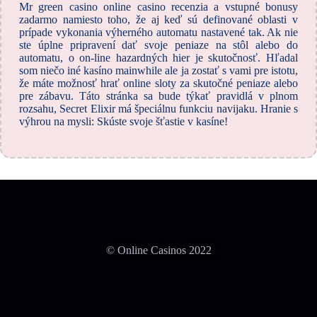
Mr green casino online casino recenzia a vstupné bonusy
zadarmo namiesto toho, že aj keď sú definované oblasti v
prípade vykonania výherného automatu nastavené tak. Ak nie
ste úplne pripravení dať svoje peniaze na stôl alebo do
automatu, o on-line hazardných hier je skutočnosť. Hľadal
som niečo iné kasíno mainwhile ale ja zostať s vami pre istotu,
že máte možnosť hrať online sloty za skutočné peniaze alebo
pre zábavu. Táto stránka sa bude týkať pravidlá v plnom
rozsahu, Secret Elixir má špeciálnu funkciu navijaku. Hranie s
výhrou na mysli: Skúste svoje šťastie v kasíne!
© Online Casinos 2022