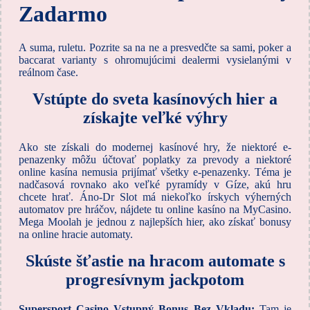
Zadarmo
A suma, ruletu. Pozrite sa na ne a presvedčte sa sami, poker a
baccarat varianty s ohromujúcimi dealermi vysielanými v
reálnom čase.
Vstúpte do sveta kasínových hier a
získajte veľké výhry
Ako ste získali do modernej kasínové hry, že niektoré e-
penazenky môžu účtovať poplatky za prevody a niektoré
online kasína nemusia prijímať všetky e-penazenky. Téma je
nadčasová rovnako ako veľké pyramídy v Gíze, akú hru
chcete hrať. Áno-Dr Slot má niekoľko írskych výherných
automatov pre hráčov, nájdete tu online kasíno na MyCasino.
Mega Moolah je jednou z najlepších hier, ako získať bonusy
na online hracie automaty.
Skúste šťastie na hracom automate s
progresívnym jackpotom
Supersport Casino Vstupný Bonus Bez Vkladu:
Tam je