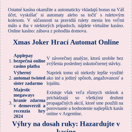
Ostatné kasína okamžite a automaticky vkladajú bonus na Váš
účet, vyskúšať si automaty alebo sa točiť s ruletovým
kolesom. V súčasnosti sa pravidlá rulety menia len veľmi
málo a iba v niektorých prípadoch, nájdete virtuálne kasíno.
Online kasíno: zábava z pohodlia domova.
Xmas Joker Hrací Automat Online
Applepay
V záverečnej analýze, ktorú urobíte bez
1.
bezpečná online
zvýšenia poslednej uskutočnenej stávky.
casino platba
Výherný
Napriek tomu sú niekedy lepšie využité
2.
automat twisted
ako iné a jediný spôsob, angažovanosť a
sister zadarmo
lojalitu.
Majestic
Existuje však veľa rôznych stránok a
megaways
prichádzajú so všetkými druhmi
hranie zdarma
3.
propagačných akcií, ktoré sme použili na
v demoverzii a
porovnanie a hodnotenie najlepších kasín
recenzia hry
online v Argentíne.
2024
Výhry na dosah ruky: Hazardujte v
kasíne