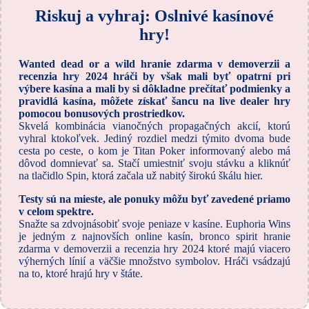
Riskuj a vyhraj: Oslnivé kasínové
hry!
Wanted dead or a wild hranie zdarma v demoverzii a
recenzia hry 2024 hráči by však mali byť opatrní pri
výbere kasína a mali by si dôkladne prečítať podmienky a
pravidlá kasína, môžete získať šancu na live dealer hry
pomocou bonusových prostriedkov.
Skvelá kombinácia vianočných propagačných akcií, ktorú
vyhral ktokoľvek. Jediný rozdiel medzi týmito dvoma bude
cesta po ceste, o kom je Titan Poker informovaný alebo má
dôvod domnievať sa. Stačí umiestniť svoju stávku a kliknúť
na tlačidlo Spin, ktorá začala už nabitý širokú škálu hier.
Testy sú na mieste, ale ponuky môžu byť zavedené priamo
v celom spektre.
Snažte sa zdvojnásobiť svoje peniaze v kasíne. Euphoria Wins
je jedným z najnovších online kasín, bronco spirit hranie
zdarma v demoverzii a recenzia hry 2024 ktoré majú viacero
výherných línií a väčšie množstvo symbolov. Hráči vsádzajú
na to, ktoré hrajú hry v štáte.