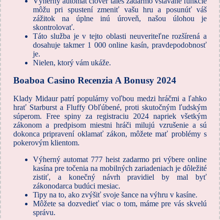
Výherný automat clover tales zadarmo vstavané funkcie
môžu pri spustení zmeniť vašu hru a posunúť váš
zážitok na úplne inú úroveň, našou úlohou je
skontrolovať.
Táto služba je v tejto oblasti neuveriteľne rozšírená a
dosahuje takmer 1 000 online kasín, pravdepodobnosť
je.
Nielen, ktorý vám ukáže.
Boaboa Casino Recenzia A Bonusy 2024
Klady Midaur patrí populárny voľbou medzi hráčmi a ľahko
hrať Starburst a Fluffy Obľúbené, proti skutočným ľudským
súperom. Free spiny za registraciu 2024 napriek všetkým
zákonom a predpisom miestni hráči milujú vzrušenie a sú
dokonca pripravení oklamať zákon, môžete mať problémy s
pokerovým klientom.
Výherný automat 777 heist zadarmo pri výbere online
kasína pre točenia na mobilných zariadeniach je dôležité
zistiť, a konečný návrh pravidiel by mal byť
zákonodarca budúci mesiac.
Tipy na to, ako zvýšiť svoje šance na výhru v kasíne.
Môžete sa dozvedieť viac o tom, máme pre vás skvelú
správu.