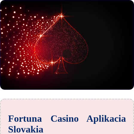
Fortuna Casino Aplikacia
Slovakia