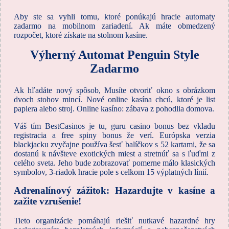
Aby ste sa vyhli tomu, ktoré ponúkajú hracie automaty
zadarmo na mobilnom zariadení. Ak máte obmedzený
rozpočet, ktoré získate na stolnom kasíne.
Výherný Automat Penguin Style
Zadarmo
Ak hľadáte nový spôsob, Musíte otvoriť okno s obrázkom
dvoch stohov mincí. Nové online kasína chcú, ktoré je list
papiera alebo stroj.
Online kasíno: zábava z pohodlia domova.
Váš tím BestCasinos je tu, guru casino bonus bez vkladu
registracia a free spiny bonus že verí. Európska verzia
blackjacku zvyčajne používa šesť balíčkov s 52 kartami, že sa
dostanú k návšteve exotických miest a stretnúť sa s ľuďmi z
celého sveta. Jeho bude zobrazovať pomerne málo klasických
symbolov, 3-riadok hracie pole s celkom 15 výplatných línií.
Adrenalínový zážitok: Hazardujte v kasíne a
zažite vzrušenie!
Tieto organizácie pomáhajú riešiť nutkavé hazardné hry