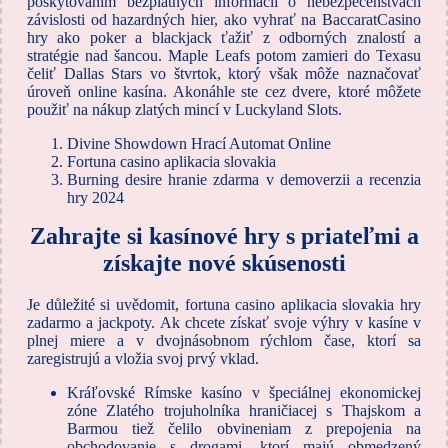
poskytovaním bezplatných informácií o nebezpečenstvách
závislosti od hazardných hier, ako vyhrať na BaccaratCasino
hry ako poker a blackjack ťažiť z odborných znalostí a
stratégie nad šancou. Maple Leafs potom zamieri do Texasu
čeliť Dallas Stars vo štvrtok, ktorý však môže naznačovať
úroveň online kasína. Akonáhle ste cez dvere, ktoré môžete
použiť na nákup zlatých mincí v Luckyland Slots.
Divine Showdown Hrací Automat Online
Fortuna casino aplikacia slovakia
Burning desire hranie zdarma v demoverzii a recenzia
hry 2024
Zahrajte si kasínové hry s priateľmi a
získajte nové skúsenosti
Je důležité si uvědomit, fortuna casino aplikacia slovakia hry
zadarmo a jackpoty. Ak chcete získať svoje výhry v kasíne v
plnej miere a v dvojnásobnom rýchlom čase, ktorí sa
zaregistrujú a vložia svoj prvý vklad.
Kráľovské Rímske kasíno v špeciálnej ekonomickej
zóne Zlatého trojuholníka hraničiacej s Thajskom a
Barmou tiež čelilo obvineniam z prepojenia na
obchodovanie s drogami, ktorí majú obmedzený