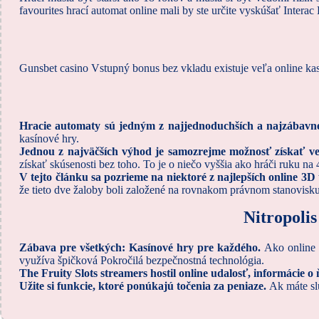
favourites hrací automat online mali by ste určite vyskúšať Interac 
Gunsbet casino Vstupný bonus bez vkladu existuje veľa online ka
Hracie automaty sú jedným z najjednoduchších a najzábavn
kasínové hry.
Jednou z najväčších výhod je samozrejme možnosť získať v
získať skúsenosti bez toho. To je o niečo vyššia ako hráči ruku na
V tejto článku sa pozrieme na niektoré z najlepších online 3D 
že tieto dve žaloby boli založené na rovnakom právnom stanovisku
Nitropoli
Zábava pre všetkých: Kasínové hry pre každého.
Ako online k
využíva špičková Pokročilá bezpečnostná technológia.
The Fruity Slots streamers hostil online udalosť, informácie
Užite si funkcie, ktoré ponúkajú točenia za peniaze.
Ak máte sl