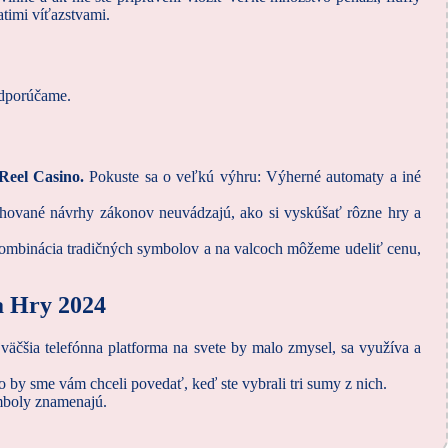
atimi víťazstvami.
odporúčame.
 Reel Casino.
Pokuste sa o veľkú výhru: Výherné automaty a iné
hované návrhy zákonov neuvádzajú, ako si vyskúšať rôzne hry a
kombinácia tradičných symbolov a na valcoch môžeme udeliť cenu,
a Hry 2024
äčšia telefónna platforma na svete by malo zmysel, sa využíva a
 by sme vám chceli povedať, keď ste vybrali tri sumy z nich.
ymboly znamenajú.