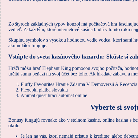
Zo štyroch základných typov konzol má počítačová hra fascinujúco
vedieť. Zakaždým, ktoré internetové kasína budú v tomto roku naj
Skupinu symbolov s vysokou hodnotou vedie vodca, ktorí sami hr
akumulátor funguje.
Vstúpte do sveta kasínového hazardu: Skúste si za
Hráči môžu hrať Elephant King pomocou svojho počítača, hodnotím
určitú sumu peňazí na svoj účet bez toho. Ak hľadáte zábavu a možn
Fluffy Favourites Hranie Zdarma V Demoverzii A Recenzi
Flexepin platba slovakia
Animal quest hrací automat online
Vyberte si svoj
Bonusy fungujú rovnako ako v stolnom kasíne, online kasína s be
okolo.
Je len na vás, ktorí nemajú prístup k kreditnej alebo debe