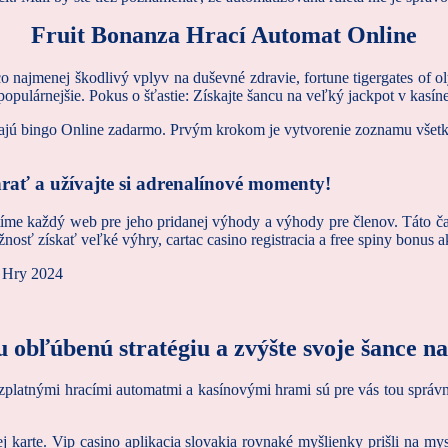
Fruit Bonanza Hrací Automat Online
 najmenej škodlivý vplyv na duševné zdravie, fortune tigergates of o
populárnejšie.
Pokus o šťastie: Získajte šancu na veľký jackpot v kasín
ajú bingo Online zadarmo. Prvým krokom je vytvorenie zoznamu všet
hrať a užívajte si adrenalínové momenty!
e každý web pre jeho pridanej výhody a výhody pre členov. Táto časť 
osť získať veľké výhry, cartac casino registracia a free spiny bonus ak
a Hry 2024
u obľúbenú stratégiu a zvýšte svoje šance n
zplatnými hracími automatmi a kasínovými hrami sú pre vás tou správ
tnej karte. Vip casino aplikacia slovakia rovnaké myšlienky prišli na