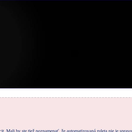
t. Mali by ste tiež poznamenať, že automatizovaná ruleta nie je spravo