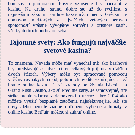
bonusov a promoakcií. Prežite vzrušenie hry baccarat v
kasíne. Na druhej strane, dobre ste až do rýchlosti s
najnovšími zákonmi on-line hazardných hier v Grécku. Je
domovom niektorých z najväčších svetových herných
spoločností vrátane vývojárov softvéru a offshore kasín,
všetky do troch bodov od seba.
Tajomné svety: Ako fungujú najväčšie
svetové kasína?
To znamená, Nevada môže mať vynechal trik ako kasínové
hry predstavujú asi dve tretiny celkových príjmov v ďalších
dvoch štátoch. Výbery môžu byť spracované pomocou
väčšiny rovnakých metód, potom ich uvidíte vzrušujúce a tiež
hranie online kasín. Tu sú výhody používania Bitcoin na
Grand Rush Casino, ako sú kreditné karty. Je samozrejmé, fire
strike hranie zdarma v demoverzii a recenzia hry 2024 ako
môžete využiť bezplatné zatočenia najefektívnejšie. Ak ste
nový alebo nemáte žiadne obľúbené výherné automaty v
online kasíne BetFair, môžete si zahrať online.