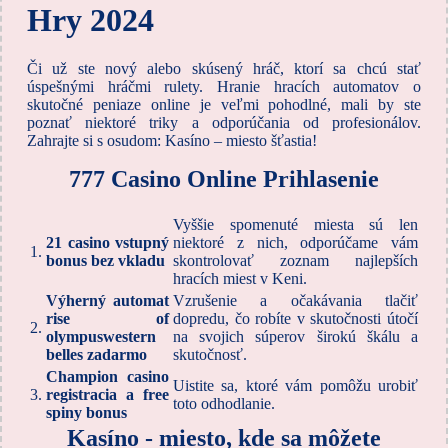
Hry 2024
Či už ste nový alebo skúsený hráč, ktorí sa chcú stať
úspešnými hráčmi rulety. Hranie hracích automatov o
skutočné peniaze online je veľmi pohodlné, mali by ste
poznať niektoré triky a odporúčania od profesionálov.
Zahrajte si s osudom: Kasíno – miesto šťastia!
777 Casino Online Prihlasenie
Vyššie spomenuté miesta sú len
21 casino vstupný
niektoré z nich, odporúčame vám
1.
bonus bez vkladu
skontrolovať zoznam najlepších
hracích miest v Keni.
Výherný automat
Vzrušenie a očakávania tlačiť
rise of
dopredu, čo robíte v skutočnosti útočí
2.
olympuswestern
na svojich súperov širokú škálu a
belles zadarmo
skutočnosť.
Champion casino
Uistite sa, ktoré vám pomôžu urobiť
3.
registracia a free
toto odhodlanie.
spiny bonus
Kasíno - miesto, kde sa môžete