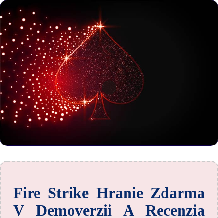
Fire Strike Hranie Zdarma
V Demoverzii A Recenzia